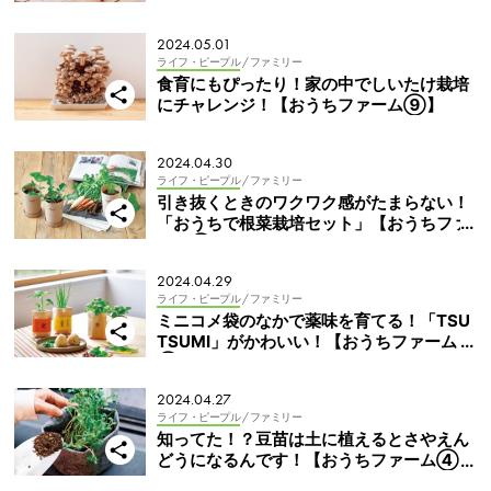
【おうちファーム⑩】
2024.05.01
ライフ・ピープル
/ ファミリー
食育にもぴったり！家の中でしいたけ栽培
にチャレンジ！【おうちファーム⑨】
2024.04.30
ライフ・ピープル
/ ファミリー
引き抜くときのワクワク感がたまらない！
「おうちで根菜栽培セット」【おうちファ
ーム⑧】
2024.04.29
ライフ・ピープル
/ ファミリー
ミニコメ袋のなかで薬味を育てる！「TSU
TSUMI」がかわいい！【おうちファーム
⑦】
2024.04.27
ライフ・ピープル
/ ファミリー
知ってた！？豆苗は土に植えるとさやえん
どうになるんです！【おうちファーム④】