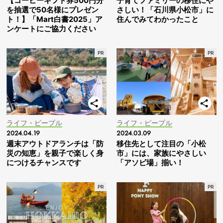
【コーヒーギフト券500円分
子育てファミリーの移住にや
を抽選で50名様にプレゼン
さしい！「石川県小松市」に
ト！】「Mart白書2025」ア
住んでみてわかったこと
ンケートにご協力ください
ライフ・ピープル
ライフ・ピープル
2024.04.19
2024.03.09
週末アウトドアランチは「防
移住先として注目の「小松
災の知恵」を親子で楽しく身
市」には、家族にやさしい
につけるチャンスです
「アソビ場」揃い！