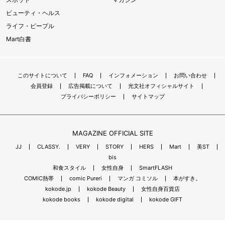
ビューティ・ヘルス
ライフ・ピープル
Mart白書
このサイトについて
FAQ
インフォメーション
お問い合わせ
会員登録
広告掲載について
光文社オフィシャルサイト
プライバシーポリシー
サイトマップ
MAGAZINE OFFICIAL SITE
JJ
CLASSY.
VERY
STORY
HERS
Mart
美ST
bis
和食スタイル
女性自身
SmartFLASH
COMIC熱帯
comic Pureri
マンガ コミソル
本がすき。
kokode.jp
kokode Beauty
女性自身百貨店
kokode books
kokode digital
kokode GIFT