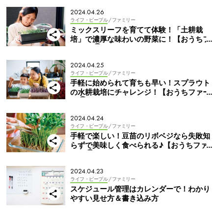
2024.04.26
ライフ・ピープル
/ ファミリー
ミックスリーフを育てて体験！「土耕栽
培」で濃厚な味わいの野菜に！【おうちフ
ァーム③】
2024.04.25
ライフ・ピープル
/ ファミリー
手軽に始められて育ちも早い！スプラウト
の水耕栽培にチャレンジ！【おうちファー
ム②】
2024.04.24
ライフ・ピープル
/ ファミリー
手軽で楽しい！豆苗のリボベジなら失敗知
らずで美味しく食べられる♪【おうちファ
ーム①】
2024.04.23
ライフ・ピープル
/ ファミリー
スケジュール管理はカレンダーで！わかり
やすい見せ方＆書き込み方