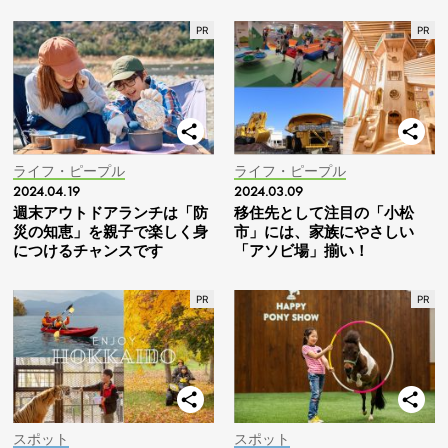
ライフ・ピープル
ライフ・ピープル
2024.04.19
2024.03.09
週末アウトドアランチは「防
移住先として注目の「小松
災の知恵」を親子で楽しく身
市」には、家族にやさしい
につけるチャンスです
「アソビ場」揃い！
スポット
スポット