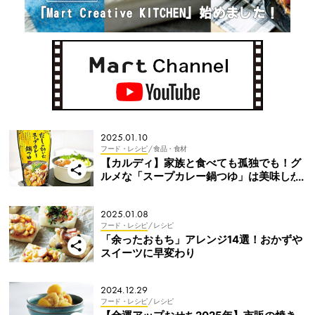
2025.01.10
フード・レシピ
/ 食品・食材
【カルディ】家族と食べても孤独でも！グ
ルメな「スープカレー鍋つゆ」は美味しか
った
2025.01.08
フード・レシピ
/ レシピ
「余ったおもち」アレンジ14選！おかずや
スイーツに早変わり
2024.12.29
フード・レシピ
/ レシピ