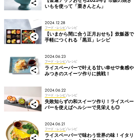
【金運アップおせち2025年】市販の焼き
いもを使って「栗きんとん」
2024.12.28
フード・レシピ
/ レシピ
【いまから間に合う正月おせち】炊飯器で
手軽につくれる「黒豆」レシピ
2024.06.23
フード・レシピ
/ レシピ
ライスペーパーで叶える甘い幸せ♡食感や
みつきのスイーツ作りに挑戦！
2024.06.22
フード・レシピ
/ レシピ
失敗知らずの和スイーツ作り！ライスペー
パーを使えばヘルシーで見栄えも◎
2024.06.21
フード・レシピ
/ レシピ
ライスペーパーで味わう世界の味！イタリ