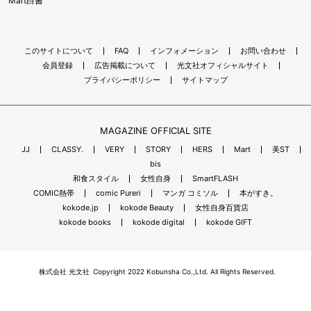
Mart白書
このサイトについて
FAQ
インフォメーション
お問い合わせ
会員登録
広告掲載について
光文社オフィシャルサイト
プライバシーポリシー
サイトマップ
MAGAZINE OFFICIAL SITE
JJ
CLASSY.
VERY
STORY
HERS
Mart
美ST
bis
和食スタイル
女性自身
SmartFLASH
COMIC熱帯
comic Pureri
マンガ コミソル
本がすき。
kokode.jp
kokode Beauty
女性自身百貨店
kokode books
kokode digital
kokode GIFT
株式会社 光文社
Copyright 2022 Kobunsha Co.,Ltd. All Rights Reserved.