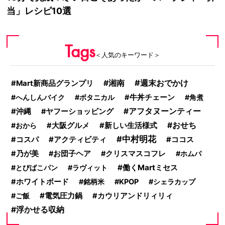
当」レシピ10選
Tags
＜人気のキーワード＞
週末おでかけ
湘南
Mart新商品グランプリ
へんしんバイク
ボタニカル
牛丼チェーン
角煮
沖縄
アフタヌーンティー
ヤフーショッピング
おせち
おから
大阪グルメ
新しい生活様式
中村明花
アクティビティ
コスパ
ココス
乃が美
お団子ヘア
クリスマスコフレ
ホムパ
働くMartミセス
とびばこパン
ラヴィット
ホワイトボード
銘柄米
KPOP
シェラカップ
電気圧力鍋
ご飯
カウリアンドリィリィ
浮かせる収納