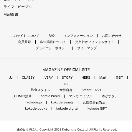
ライフ・ピープル
Mart白書
このサイトについて
FAQ
インフォメーション
お問い合わせ
会員登録
広告掲載について
光文社オフィシャルサイト
プライバシーポリシー
サイトマップ
MAGAZINE OFFICIAL SITE
JJ
CLASSY.
VERY
STORY
HERS
Mart
美ST
bis
和食スタイル
女性自身
SmartFLASH
COMIC熱帯
comic Pureri
マンガ コミソル
本がすき。
kokode.jp
kokode Beauty
女性自身百貨店
kokode books
kokode digital
kokode GIFT
株式会社 光文社
Copyright 2022 Kobunsha Co.,Ltd. All Rights Reserved.