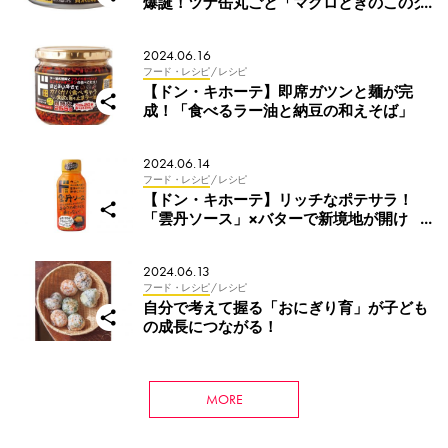
爆誕！ツナ缶丸ごと「マグロときのこのグ
ラタン」
2024.06.16
フード・レシピ
/ レシピ
【ドン・キホーテ】即席ガツンと麺が完
成！「食べるラー油と納豆の和えそば」
2024.06.14
フード・レシピ
/ レシピ
【ドン・キホーテ】リッチなポテサラ！
「雲丹ソース」×バターで新境地が開け
る！
2024.06.13
フード・レシピ
/ レシピ
自分で考えて握る「おにぎり育」が子ども
の成長につながる！
MORE