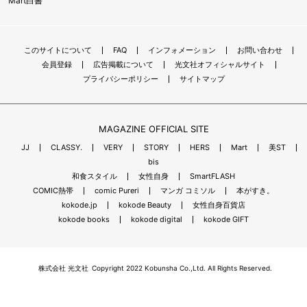
Mart白書
このサイトについて
FAQ
インフォメーション
お問い合わせ
会員登録
広告掲載について
光文社オフィシャルサイト
プライバシーポリシー
サイトマップ
MAGAZINE OFFICIAL SITE
JJ
CLASSY.
VERY
STORY
HERS
Mart
美ST
bis
和食スタイル
女性自身
SmartFLASH
COMIC熱帯
comic Pureri
マンガ コミソル
本がすき。
kokode.jp
kokode Beauty
女性自身百貨店
kokode books
kokode digital
kokode GIFT
株式会社 光文社
Copyright 2022 Kobunsha Co.,Ltd. All Rights Reserved.